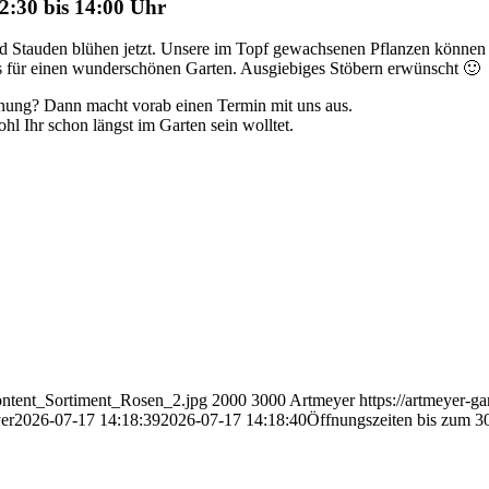
2:30 bis 14:00 Uhr
nd Stauden blühen jetzt. Unsere im Topf gewachsenen Pflanzen können j
es für einen wunderschönen Garten. Ausgiebiges Stöbern erwünscht 🙂
anung? Dann macht vorab einen Termin mit uns aus.
hl Ihr schon längst im Garten sein wolltet.
Content_Sortiment_Rosen_2.jpg
2000
3000
Artmeyer
https://artmeyer-g
er
2026-07-17 14:18:39
2026-07-17 14:18:40
Öffnungszeiten bis zum 3